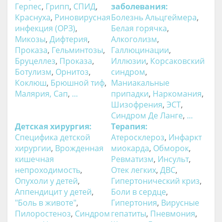
Герпес
,
Грипп
,
СПИД
,
заболевания:
Краснуха
,
Риновирусная
Болезнь Альцгеймера
,
инфекция (ОРЗ)
,
Белая горячка
,
Микозы
,
Дифтерия
,
Алкоголизм
,
Проказа
,
Гельминтозы
,
Галлюцинации
,
Бруцеллез
,
Проказа
,
Иллюзии
,
Корсаковский
Ботулизм
,
Орнитоз
,
синдром
,
Коклюш
,
Брюшной тиф
,
Маниакальные
Малярия
,
Сап
,
...
припадки
,
Наркомания
,
Шизофрения
,
ЭСТ
,
Синдром Де Ланге
,
...
Детская хирургия:
Терапия:
Специфика детской
Атеросклероз
,
Инфаркт
хирургии
,
Врожденная
миокарда
,
Обморок
,
кишечная
Ревматизм
,
Инсульт
,
непроходимость
,
Отек легких
,
ДВС
,
Опухоли у детей
,
Гипертонический криз
,
Аппендицит у детей
,
Боли в сердце
,
"Боль в животе"
,
Гипертония
,
Вирусные
Пилоростеноз
,
Синдром
гепатиты
,
Пневмония
,