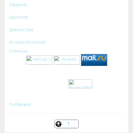
Хирургия
Урология
Диагностика
Истории болезней
Счётчики
Ролик длится
несколько секунд, а
Поддержка
смеяться вы будете
долго
Скрытая камера на
пляже Крыма: Что