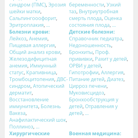
синдром (ПМС)
,
Эрозия
беременности
,
Узкий
шейки матки
,
таз
,
Внутриутробная
Сальпингооофорит
,
смерть плода
,
Оценка
Эритроплакия
,
...
состояния плода
,
...
Болезни крови:
Детские болезни:
Лейкоз
,
Анемия
,
Справочник педиатра
,
Пищевая аллергия
,
Недоношенность
,
Общий анализ крови
,
Бронхиты
,
Проф.
Железодифицитная
прививки
,
Рахит у детей
,
анемия
,
Иммунный
ОРВИ у детей
,
статус
,
Крапивница
,
Гипотрофии
,
Аллергия
,
Тромбоцитопения
,
ДВС-
Питание детей
,
Диатез
,
синдром
,
Атопический
Цирроз печени
,
дерматит
,
Муковисцидоз
,
Восстановление
Бронхообструкция у
иммунитета
,
Болезнь
детей
,
Отравления у
Вакеза
,
детей
,
...
Анафилактический шок
,
Поллиноз
,
...
Хирургические
Военная медицина: