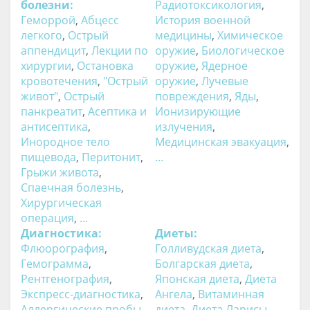
болезни:
Радиотоксикология
,
Геморрой
,
Абцесс
История военной
легкого
,
Острый
медицины
,
Химическое
аппендицит
,
Лекции по
оружие
,
Биологическое
хирургии
,
Остановка
оружие
,
Ядерное
кровотечения
,
"Острый
оружие
,
Лучевые
живот"
,
Острый
повреждения
,
Яды
,
панкреатит
,
Асептика и
Ионизирующие
антисептика
,
излучения
,
Инородное тело
Медицинская эвакуация
,
пищевода
,
Перитонит
,
...
Грыжи живота
,
Спаечная болезнь
,
Хирургическая
операция
,
...
Диагностика:
Диеты:
Флюорография
,
Голливудская диета
,
Гемограмма
,
Болгарская диета
,
Рентгенография
,
Японская диета
,
Диета
Экспресс-диагностика
,
Ангела
,
Витаминная
Аллергические пробы
,
диета
,
Диета Ларисы