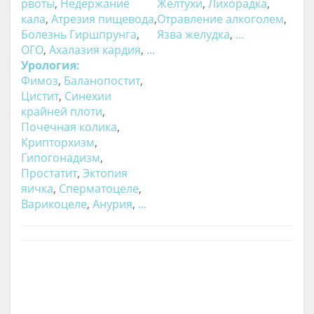
рвоты
,
Недержание
Желтухи
,
Лихорадка
,
кала
,
Атрезия пищевода
,
Отравление алкоголем
,
Болезнь Гиршпрунга
,
Язва желудка
,
...
ОГО
,
Ахалазия кардия
,
...
Урология:
Фимоз
,
Баланопостит
,
Цистит
,
Синехии
крайней плоти
,
Почечная колика
,
Крипторхизм
,
Гипогонадизм
,
Простатит
,
Эктопия
яичка
,
Сперматоцеле
,
Варикоцеле
,
Анурия
,
...