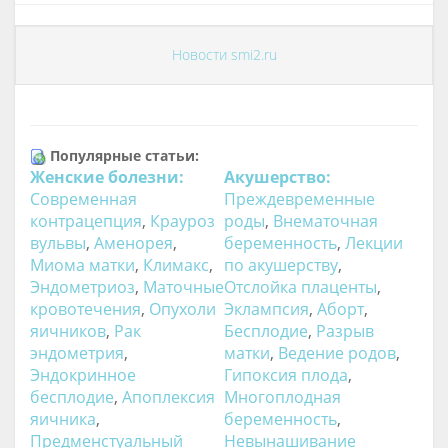
Новости smi2.ru
Популярные статьи:
Женские болезни:
Акушерство:
Современная
Преждевременные
контрацепция
,
Крауроз
роды
,
Внематочная
вульвы
,
Аменорея
,
беременность
,
Лекции
Миома матки
,
Климакс
,
по акушерству
,
Эндометриоз
,
Маточные
Отслойка плаценты
,
кровотечения
,
Опухоли
Эклампсия
,
Аборт
,
яичников
,
Рак
Бесплодие
,
Разрыв
эндометрия
,
матки
,
Ведение родов
,
Эндокринное
Гипоксия плода
,
бесплодие
,
Апоплексия
Многоплодная
яичника
,
беременность
,
Предменстуальный
Невынашивание