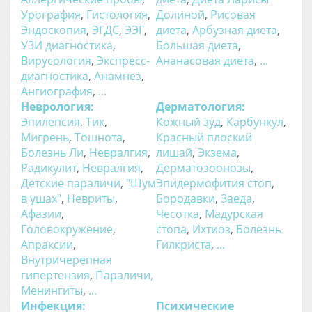
Урография
,
Гистология
,
Долиной
,
Рисовая
Эндоскопия
,
ЭГДС
,
ЭЭГ
,
диета
,
Арбузная диета
,
УЗИ диагностика
,
Большая диета
,
Вирусология
,
Экспресс-
Ананасовая диета
,
...
диагностика
,
Анамнез
,
Ангиография
,
...
Неврология:
Дерматология:
Эпилепсия
,
Тик
,
Кожный зуд
,
Карбункул
,
Мигрень
,
Тошнота
,
Красный плоский
Болезнь Ли
,
Невралгия
,
лишай
,
Экзема
,
Радикулит
,
Невралгия
,
Дерматозоонозы
,
Детские параличи
,
"Шум
Эпидермофития стоп
,
в ушах"
,
Невриты
,
Бородавки
,
Заеда
,
Афазии
,
Чесотка
,
Мадурская
Головокружение
,
стопа
,
Ихтиоз
,
Болезнь
Апраксии
,
Гилкриста
,
...
Внутричерепная
гипертензия
,
Параличи
,
Менингиты
,
...
Инфекция:
Психические