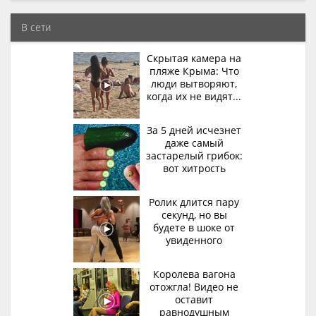
люди вытворяют,
когда их не видят...
В сети
За 5 дней исчезнет
даже самый
застарелый грибок:
вот хитрость
Ролик длится пару
секунд, но вы
будете в шоке от
увиденного
Королева вагона
отожгла! Видео не
оставит
равнодушным
Грибок на ногтях
стирается как
ластиком! Простой
домашний метод