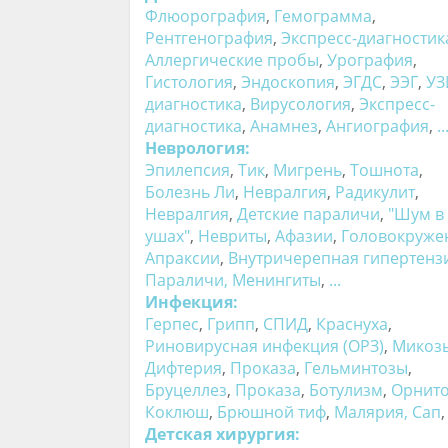
Флюорография
,
Гемограмма
,
Рентгенография
,
Экспресс-диагностик
Аллергические пробы
,
Урография
,
Гистология
,
Эндоскопия
,
ЭГДС
,
ЭЭГ
,
УЗ
диагностика
,
Вирусология
,
Экспресс-
диагностика
,
Анамнез
,
Ангиография
,
..
Неврология:
Эпилепсия
,
Тик
,
Мигрень
,
Тошнота
,
Болезнь Ли
,
Невралгия
,
Радикулит
,
Невралгия
,
Детские параличи
,
"Шум в
ушах"
,
Невриты
,
Афазии
,
Головокруже
Апраксии
,
Внутричерепная гипертенз
Параличи
,
Менингиты
,
...
Инфекция:
Герпес
,
Грипп
,
СПИД
,
Краснуха
,
Риновирусная инфекция (ОРЗ)
,
Микоз
Дифтерия
,
Проказа
,
Гельминтозы
,
Бруцеллез
,
Проказа
,
Ботулизм
,
Орнит
Коклюш
,
Брюшной тиф
,
Малярия
,
Сап
Детская хирургия: