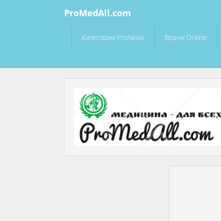
ProMedAll.com
Категории ProNews
Врачи Online