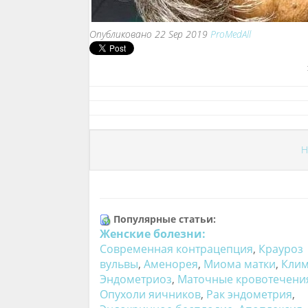
Опубликовано 22 Sep 2019
ProMedAll
Н
Популярные статьи:
Женские болезни:
Современная контрацепция
,
Крауроз
вульвы
,
Аменорея
,
Миома матки
,
Клим
Эндометриоз
,
Маточные кровотечени
Опухоли яичников
,
Рак эндометрия
,