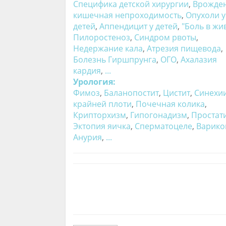
Специфика детской хирургии
,
Врожде
кишечная непроходимость
,
Опухоли у
детей
,
Аппендицит у детей
,
"Боль в жи
Пилоростеноз
,
Синдром рвоты
,
Недержание кала
,
Атрезия пищевода
,
Болезнь Гиршпрунга
,
ОГО
,
Ахалазия
кардия
,
...
Урология:
Фимоз
,
Баланопостит
,
Цистит
,
Синехи
крайней плоти
,
Почечная колика
,
Крипторхизм
,
Гипогонадизм
,
Простат
Эктопия яичка
,
Сперматоцеле
,
Варико
Анурия
,
...