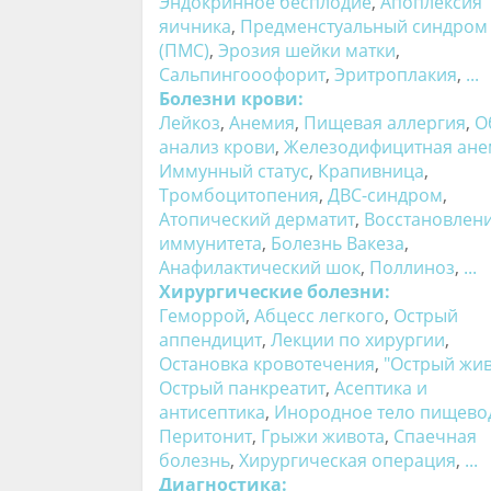
Эндокринное бесплодие
,
Апоплексия
яичника
,
Предменстуальный синдром
(ПМС)
,
Эрозия шейки матки
,
Сальпингооофорит
,
Эритроплакия
,
...
Болезни крови:
Лейкоз
,
Анемия
,
Пищевая аллергия
,
О
анализ крови
,
Железодифицитная ане
Иммунный статус
,
Крапивница
,
Тромбоцитопения
,
ДВС-синдром
,
Атопический дерматит
,
Восстановлен
иммунитета
,
Болезнь Вакеза
,
Анафилактический шок
,
Поллиноз
,
...
Хирургические болезни:
Геморрой
,
Абцесс легкого
,
Острый
аппендицит
,
Лекции по хирургии
,
Остановка кровотечения
,
"Острый жив
Острый панкреатит
,
Асептика и
антисептика
,
Инородное тело пищево
Перитонит
,
Грыжи живота
,
Спаечная
болезнь
,
Хирургическая операция
,
...
Диагностика: